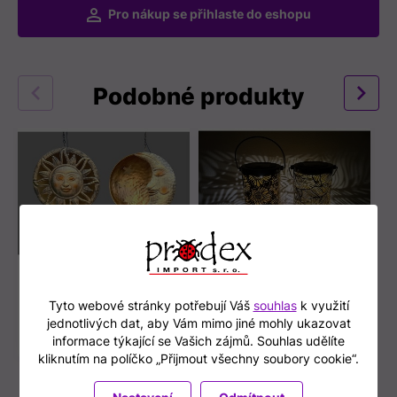
Pro nákup se přihlaste do eshopu
Prev
Nex
Podobné produkty
Slunce + měsíc závěs
Lampa závěsná solar
B
svítící LED
2 druhy
o
Tyto webové stránky potřebují Váš
souhlas
k využití
65, 22 cm
17x9cm
1
jednotlivých dat, aby Vám mimo jiné mohly ukazovat
Skladem
Skladem
A00808
A00792
informace týkající se Vašich zájmů. Souhlas udělíte
kliknutím na políčko „Přijmout všechny soubory cookie“.