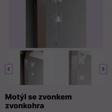
v
á
n
í
Motýl se zvonkem
zvonkohra